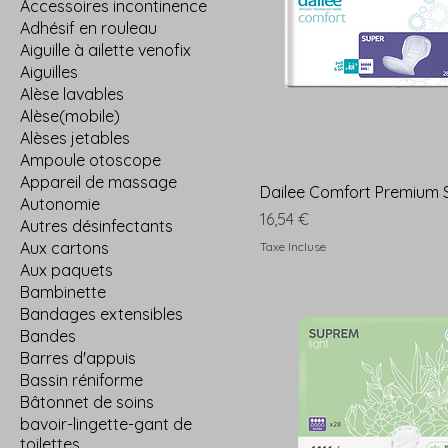
Accessoires incontinence
Adhésif en rouleau
Aiguille à ailette venofix
Aiguilles
Alèse lavables
Alèse(mobile)
Alèses jetables
Ampoule otoscope
Appareil de massage
Dailee Comfort Premium 
Autonomie
Prix
16,54 €
Autres désinfectants
Aux cartons
Taxe Incluse
Aux paquets
Bambinette
Bandages extensibles
Bandes
Barres d'appuis
Bassin réniforme
Bâtonnet de soins
bavoir-lingette-gant de
toilettes