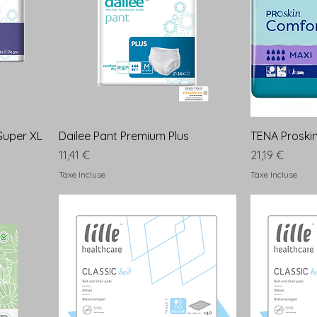
Super XL
Dailee Pant Premium Plus
TENA Proski
Prix
Prix
11,41 €
21,19 €
Taxe Incluse
Taxe Incluse