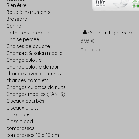
Bien être
Boite à instruments
Brassard
Canne
Catheters Intercan
Lille Suprem Light Extra
Chaise percée
Prix
6,96 €
Chaises de douche
Taxe Incluse
Chambre & salon mobile
Change culotte
Change culotte de jour
changes avec ceintures
changes complets
Changes culottes de nuits
Changes mobiles (PANTS)
Ciseaux courbés
Ciseaux droits
Classic bed
Classic pad
compresses
compresses 10 x 10 cm