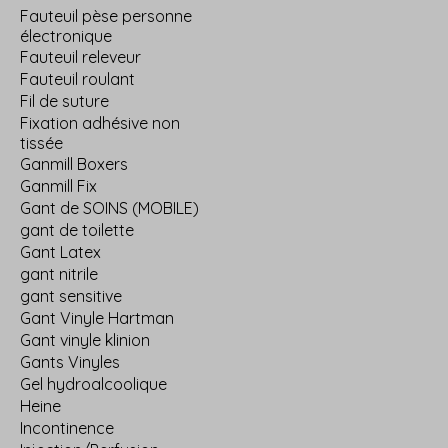
Fauteuil pèse personne
électronique
Fauteuil releveur
Fauteuil roulant
Fil de suture
Fixation adhésive non
tissée
Ganmill Boxers
Ganmill Fix
Gant de SOINS (MOBILE)
gant de toilette
Gant Latex
gant nitrile
gant sensitive
Gant Vinyle Hartman
Gant vinyle klinion
Gants Vinyles
Gel hydroalcoolique
Heine
Incontinence