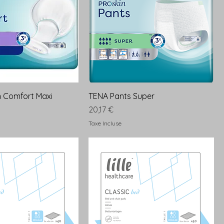
n Comfort Maxi
TENA Pants Super
Prix
20,17 €
Taxe Incluse