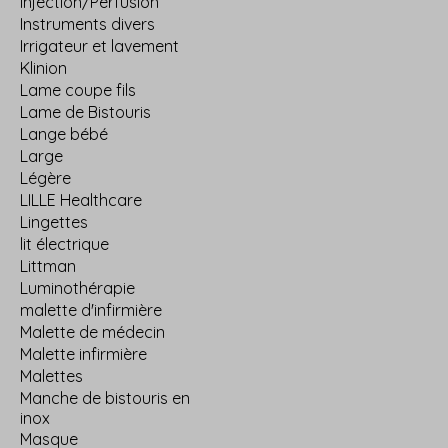
Injection/Perfusion
Instruments divers
Irrigateur et lavement
Klinion
Lame coupe fils
Lame de Bistouris
Lange bébé
Large
Légère
LILLE Healthcare
Lingettes
lit électrique
Littman
Luminothérapie
malette d'infirmière
Malette de médecin
Malette infirmière
Malettes
Manche de bistouris en
inox
Masque