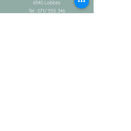
6540 Lobbes
Tel : 071/ 555. 346
Gsm : 0478/28 30 70
Info
Contact
Notre équipe
Aide
Conditions générales de vente
Vie privée