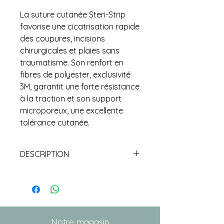
La suture cutanée Steri-Strip
favorise une cicatrisation rapide
des coupures, incisions
chirurgicales et plaies sans
traumatisme. Son renfort en
fibres de polyester, exclusivité
3M, garantit une forte résistance
à la traction et son support
microporeux, une excellente
tolérance cutanée.
DESCRIPTION
DÉTAILS
SUTURE ADHÉSIVE STÉRILE
STERI-STRIP
INDICATIONS :
Fermeture de plaies aiguës
Notre magasin