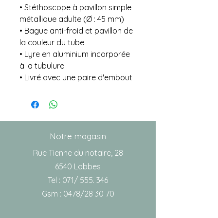
• Stéthoscope à pavillon simple
métallique adulte (Ø : 45 mm)
• Bague anti-froid et pavillon de
la couleur du tube
• Lyre en aluminium incorporée
à la tubulure
• Livré avec une paire d'embout
Notre magasin
Rue Tienne du notaire, 28
6540 Lobbes
Tel : 071/ 555. 346
Gsm : 0478/28 30 70