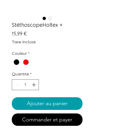
StéthoscopeHoltex +
Prix
15,99 €
Taxe Incluse
Couleur
*
Quantité
*
Ajouter au panier
Commander et payer