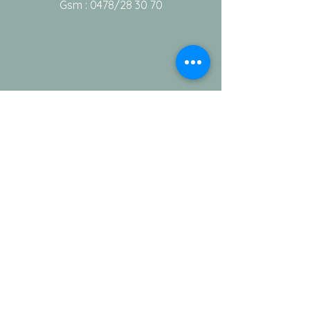
Gsm : 0478/28 30 70
Info
Contact
Notre équipe
Aide
Conditions générales de vente
Vie privée
©copyright 2021 - Wct Medicare - Tous
droits réservés.