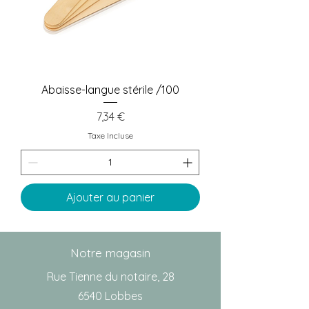
Abaisse-langue stérile /100
Prix
7,34 €
Taxe Incluse
Ajouter au panier
Notre magasin
Rue Tienne du notaire, 28
6540 Lobbes