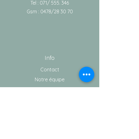
Tel : 071/ 555. 346
Gsm : 0478/28 30 70
Info
Contact
Notre équipe
Aide
Conditions générales de vente
Vie privée