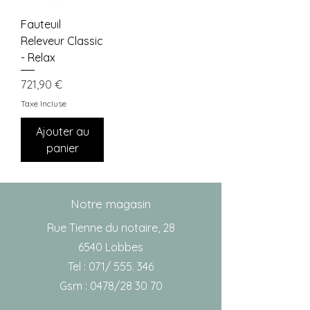
Fauteuil
Releveur Classic
- Relax
Prix
721,90 €
Taxe Incluse
Ajouter au
panier
Notre magasin
Rue Tienne du notaire, 28
6540 Lobbes
Tel : 071/ 555. 346
Gsm : 0478/28 30 70