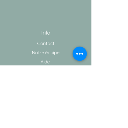
Info
Contact
Notre équipe
Aide
Conditions générales de vente
Vie privée
©copyright 2021 - Wct Medicare - Tous
droits réservés.