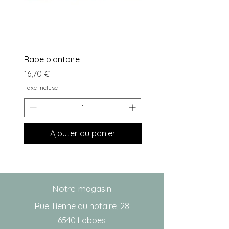
Rape plantaire
Stylet olivaire double
Prix
Prix
16,70 €
1,82 €
Taxe Incluse
Taxe Incluse
Ajouter au panier
Notre magasin
Rue Tienne du notaire, 28
6540 Lobbes