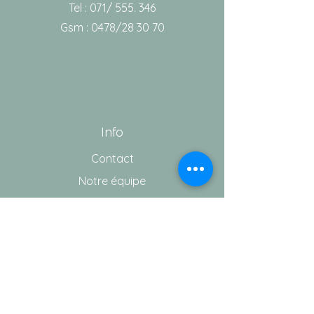
Tel : 071/ 555. 346
Gsm : 0478/28 30 70
Info
Contact
Notre équipe
Aide
Conditions générales de vente
Vie privée