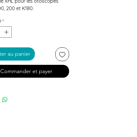
e XHL pour les otoscopes
0, 200 et K180.
é
*
ter au panier
Commander et payer