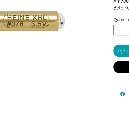
Ampoul
Beta 40
Quantit
Ajou