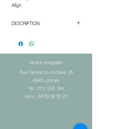
Allyn
DESCRIPTION
Ampoule LED 3.5 V pour
otoscope MacroView Welch
Allyn
AVANTAGES DU LED :
Lumière blanche
Notre magasin
Durée de vie : testée 30 X
Rue Tienne du notaire, 28
supérieure aux ampoules
6540 Lobbes
halogènes
Tel : 071/ 555. 346
Economie d'énergie :
Gsm : 0478/28 30 70
autonomie 3 X supérieure par
rapport aux ampoules
halogènes
La température de la couleur
reste constante