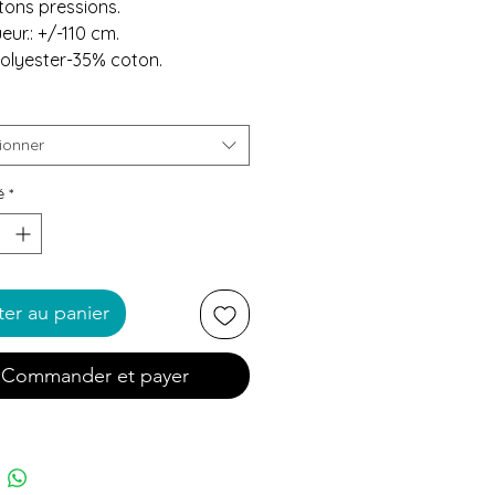
tons pressions.
eur.: +/-110 cm.
polyester-35% coton.
ionner
é
*
ter au panier
Commander et payer