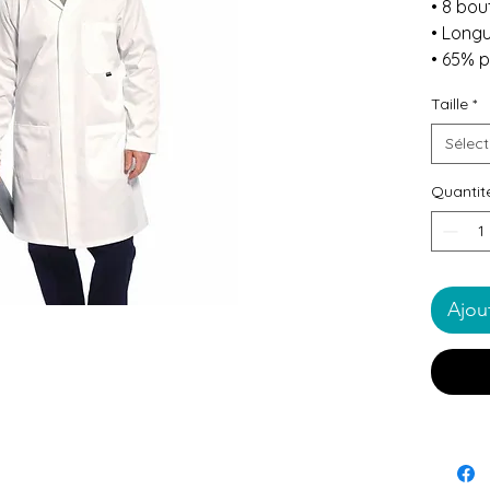
• 8 bou
• Longu
• 65% 
Taille
*
Sélect
Quantit
Ajou