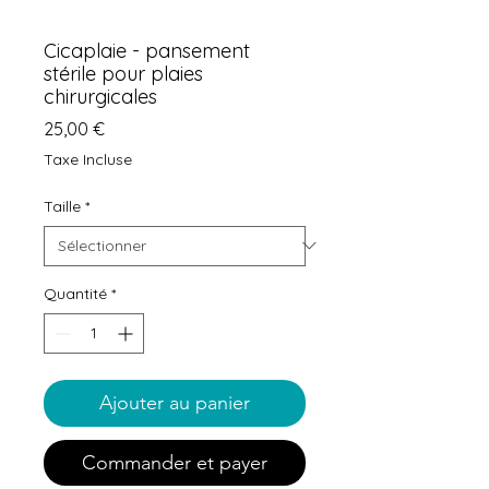
Cicaplaie - pansement
stérile pour plaies
chirurgicales
Prix
25,00 €
Taxe Incluse
Taille
*
Quantité
*
Ajouter au panier
Commander et payer