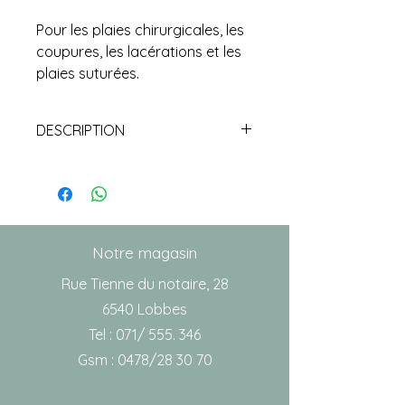
Pour les plaies chirurgicales, les
coupures, les lacérations et les
plaies suturées.
DESCRIPTION
DÉTAILS
CARACTÉRISTIQUES DU
PANSEMENT STÉRILE CICAPLAIE :
Compresse centrée,
absorbante, non adhérente à
Notre magasin
la plaie
Rue Tienne du notaire, 28
Emballage stérile individuel
6540 Lobbes
Adhésif de bonne tolérance
Tel : 071/ 555. 346
cutanée
Gsm : 0478/28 30 70
Support multi-extensible,
aéré, souple
Facile à utiliser