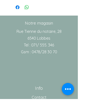
CARACTÉRISTIQUES :
Pilulier jetable
5 cm de large
22,5 cm de long
Notre magasin
4 petits compartiments
Rue Tienne du notaire, 28
Espace disponible pour
6540 Lobbes
apposer une étiquette ou une
Tel : 071/ 555. 346
note au marqueur
Gsm : 0478/28 30 70
Avec couvercle plastique se
glissant sur le pilulier
Info
Contact
Notre équipe