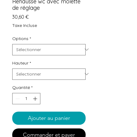
Rehausse wc avec molette
de réglage
Prix
30,60 €
Taxe Incluse
Options
*
Hauteur
*
Quantité
*
Ajouter au panier
Commander et payer