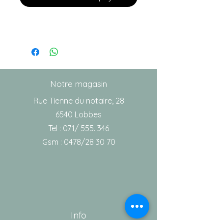
Notre magasin
Rue Tienne du notaire, 28
6540 Lobbes
Tel : 071/ 555. 346
Gsm : 0478/28 30 70
Info