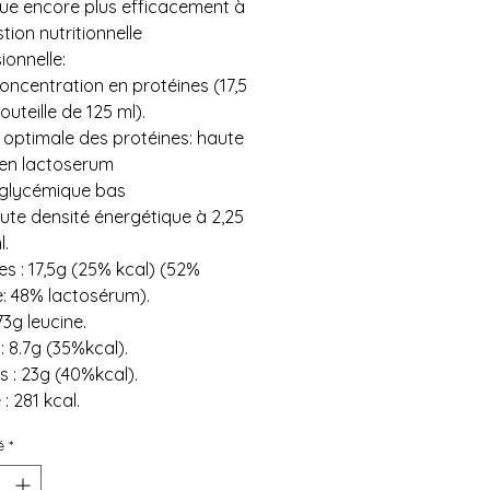
bue encore plus efficacement à
tion nutritionnelle
ionnelle:
oncentration en protéines (17,5
outeille de 125 ml).
 optimale des protéines: haute
 en lactoserum
 glycémique bas
ute densité énergétique à 2,25
l.
es : 17,5g (25% kcal) (52%
: 48% lactosérum).
73g leucine.
 : 8.7g (35%kcal).
s : 23g (40%kcal).
: 281 kcal.
é
*