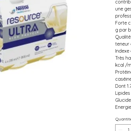
contri
une ges
profess
Forte c
g par b
Qualité
teneur
Indexe
Très ha
kcal /m
Protéin
caséine
Dont 1.
Lipides
Glucide
Energie 
Quantit