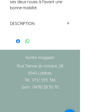
ses deux roues à l'avant une
bonne mobilté.
DESCRIPTION
DÉTAILS
CARACTÉRISTIQUES :
Largeur totale : 60cm
Longueur totale : 53cm
Poignées réglables en
Notre magasin
hauteur : 76 - 93 cm
Rue Tienne du notaire, 28
Hauteur siège : 51cm
6540 Lobbes
Largeur siège : 40 cm
Tel : 071/ 555. 346
Poids : 5.6 kg
Gsm : 0478/28 30 70
Poids utilisateur : 100kg
Matière : aluminium