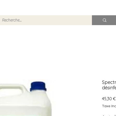
Spect
désinf
45,30 €
Taxe Inc