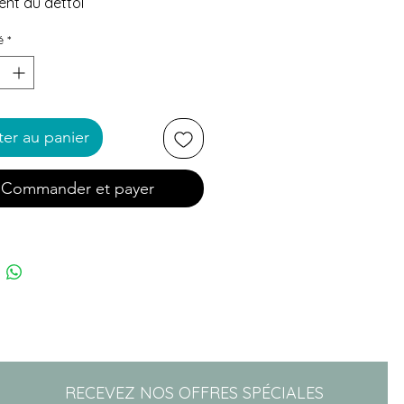
ent au dettol
é
*
ter au panier
Commander et payer
RECEVEZ NOS OFFRES SPÉCIALES