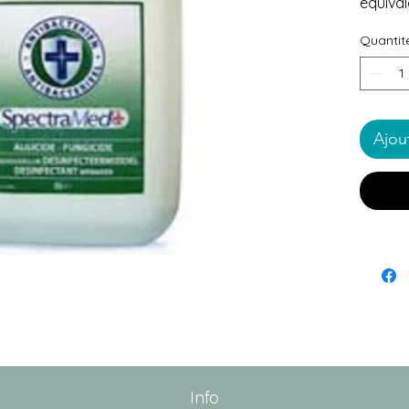
équival
Quantit
Ajou
Info