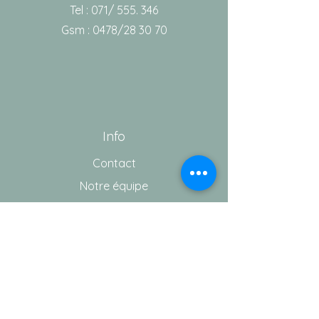
Tel : 071/ 555. 346
Gsm : 0478/28 30 70
Info
Contact
Notre équipe
Aide
Conditions générales de vente
Vie privée