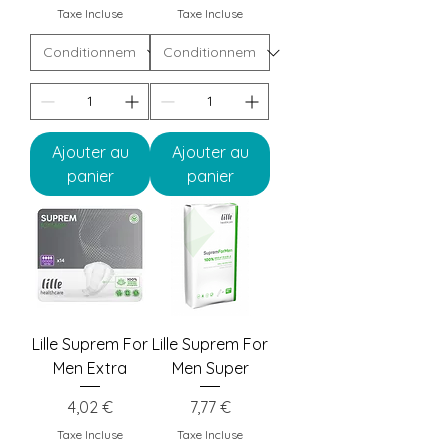
Taxe Incluse
Taxe Incluse
Ajouter au
Ajouter au
panier
panier
Lille Suprem For
Lille Suprem For
Men Extra
Men Super
Prix
Prix
4,02 €
7,77 €
Taxe Incluse
Taxe Incluse