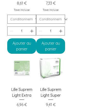
Prix
Prix
8,61 €
7,33 €
Taxe Incluse
Taxe Incluse
Ajouter au
Ajouter au
panier
panier
Lille Suprem
Lille Suprem
Light Extra
Light Super
Prix
Prix
6,96 €
9,41 €