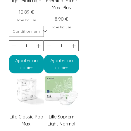
Light Maxi night
Premium Slim -
Maxi Plus
Prix
10,89 €
Prix
8,90 €
Taxe Incluse
Taxe Incluse
Ajouter au
Ajouter au
panier
panier
Lille Classic Pad
Lille Suprem
Maxi
Light Normal