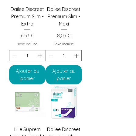
Dailee Discreet
Dailee Discreet
Premium Slim -
Premium Slim -
Extra
Maxi
Prix
Prix
6,53 €
8,03 €
Taxe Incluse
Taxe Incluse
Ajouter au
Ajouter au
panier
panier
Lille Suprem
Dailee Discreet