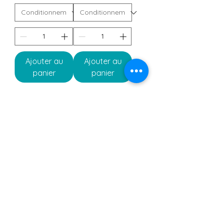
Ajouter au
Ajouter au
panier
panier
1
/
1
Notre magasin
Rue Tienne du notaire, 28
6540 Lobbes
Tel : 071/ 555. 346
Gsm : 0478/28 30 70