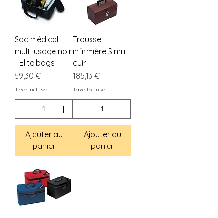
Sac médical
Trousse
multi usage noir
infirmière Simili
- Elite bags
cuir
Prix
Prix
59,30 €
185,13 €
Taxe Incluse
Taxe Incluse
Ajouter au
Ajouter au
panier
panier