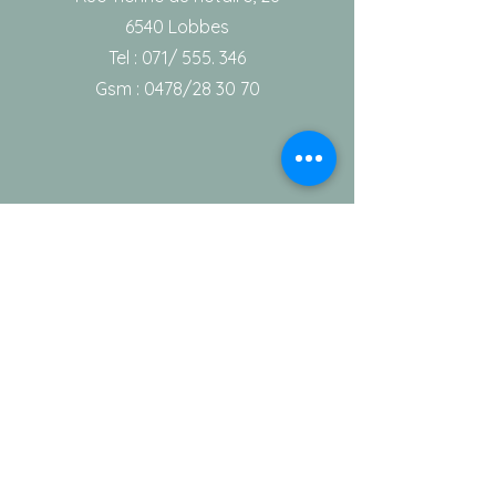
6540 Lobbes
Tel : 071/ 555. 346
Gsm : 0478/28 30 70
Info
Contact
Notre équipe
Aide
Conditions générales de vente
Vie privée