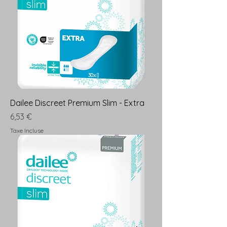
Dailee Discreet Premium Slim - Extra
Prix
6,53 €
Taxe Incluse