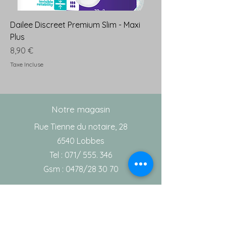
Dailee Discreet Premium Slim - Maxi
Plus
Prix
8,90 €
Taxe Incluse
Notre magasin
Rue Tienne du notaire, 28
6540 Lobbes
Tel : 071/ 555. 346
Gsm : 0478/28 30 70