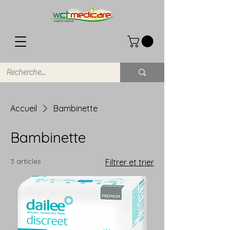
Accueil
Bambinette
Bambinette
3 articles
Filtrer et trier