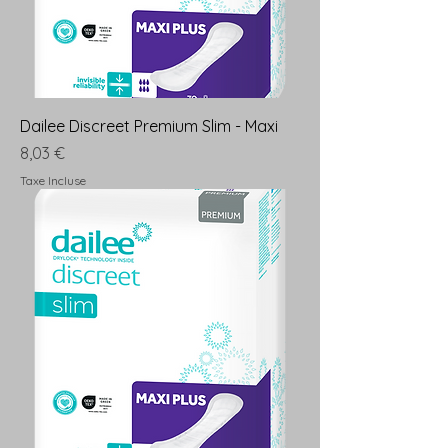
Dailee Discreet Premium Slim - Maxi
Prix
8,03 €
Taxe Incluse