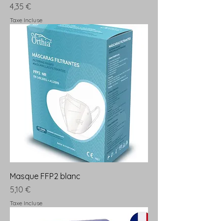
Prix
4,35 €
Taxe Incluse
Masque FFP2 blanc
Prix
5,10 €
Taxe Incluse