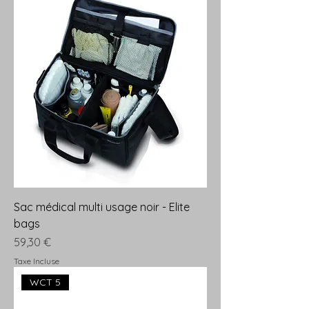
Sac médical multi usage noir - Elite
bags
Prix
59,30 €
Taxe Incluse
WCT 5