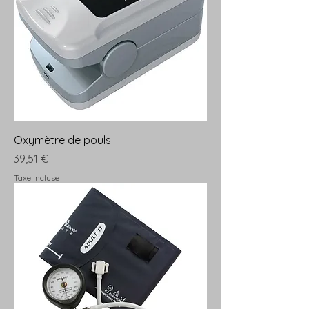
Oxymètre de pouls
Prix
39,51 €
Taxe Incluse