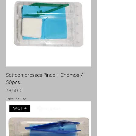
Set compresses Pince + Champs /
50pcs
Prix
38,50 €
Taxe Incluse
WCT 4