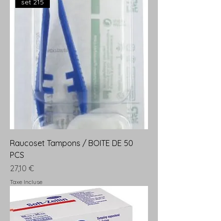
set 215
Raucoset Tampons / BOITE DE 50
PCS
Prix
27,10 €
Taxe Incluse