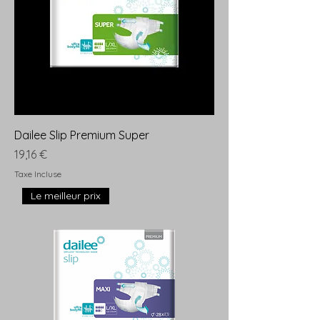
Dailee Slip Premium Super
Prix
19,16 €
Taxe Incluse
Le meilleur prix