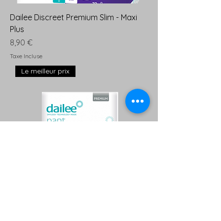
Dailee Discreet Premium Slim - Maxi
Plus
Prix
8,90 €
Taxe Incluse
Le meilleur prix
Dailee Pant Premium Super