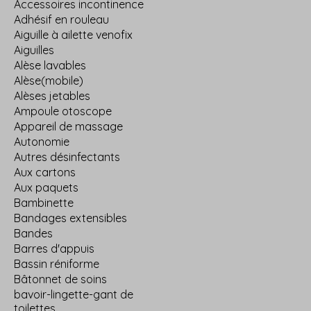
Accessoires incontinence
Adhésif en rouleau
Aiguille à ailette venofix
Aiguilles
Alèse lavables
Alèse(mobile)
Alèses jetables
Ampoule otoscope
Appareil de massage
Autonomie
Autres désinfectants
Aux cartons
Aux paquets
Bambinette
Bandages extensibles
Bandes
Barres d'appuis
Bassin réniforme
Bâtonnet de soins
bavoir-lingette-gant de
toilettes