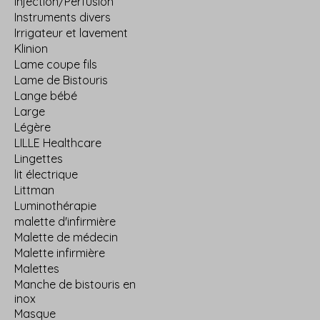
Injection/Perfusion
Instruments divers
Irrigateur et lavement
Klinion
Lame coupe fils
Lame de Bistouris
Lange bébé
Large
Légère
LILLE Healthcare
Lingettes
lit électrique
Littman
Luminothérapie
malette d'infirmière
Malette de médecin
Malette infirmière
Malettes
Manche de bistouris en
inox
Masque