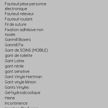
Fauteuil pèse personne
électronique
Fauteuil releveur
Fauteuil roulant
Fil de suture
Fixation adhésive non
tissée
Ganmill Boxers
Ganmill Fix
Gant de SOINS (MOBILE)
gant de toilette
Gant Latex
gant nitrile
gant sensitive
Gant Vinyle Hartman
Gant vinyle klinion
Gants Vinyles
Gel hydroalcoolique
Heine
Incontinence