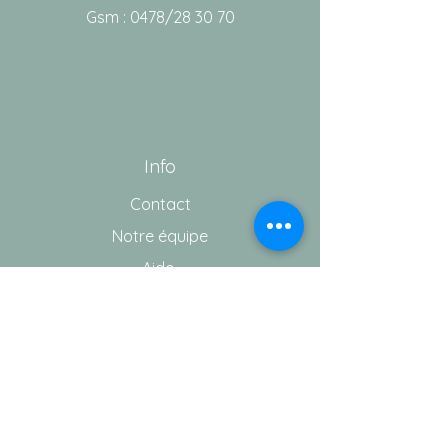
Gsm : 0478/28 30 70
Info
Contact
Notre équipe
Aide
Conditions générales de vente
Vie privée
©copyright 2021 - Wct Medicare - Tous