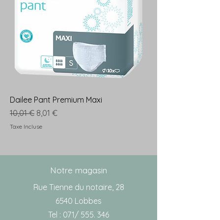
Dailee Pant Premium Maxi
Prix original
Prix promotionnel
10,01 €
8,01 €
Taxe Incluse
Notre magasin
Rue Tienne du notaire, 28
6540 Lobbes
Tel : 071/ 555. 346