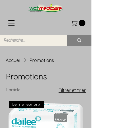
Accueil
Promotions
Promotions
1 article
Filtrer et trier
Le meilleur prix