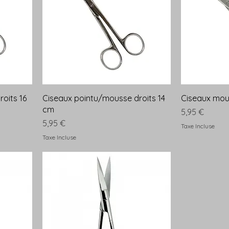
oits 16
Ciseaux pointu/mousse droits 14
Ciseaux mou
cm
Prix
5,95 €
Prix
5,95 €
Taxe Incluse
Taxe Incluse