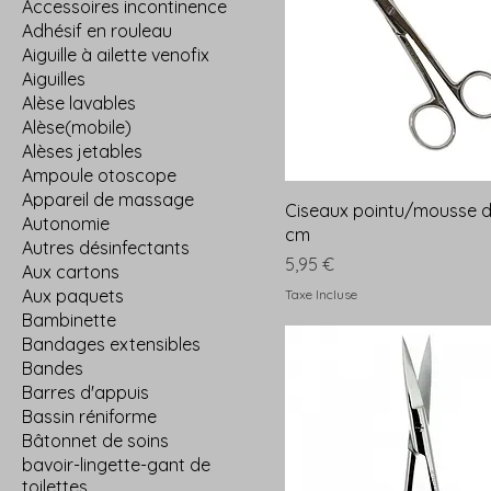
Accessoires incontinence
Adhésif en rouleau
Aiguille à ailette venofix
Aiguilles
Alèse lavables
Alèse(mobile)
Alèses jetables
Ampoule otoscope
Appareil de massage
Ciseaux pointu/mousse dr
Autonomie
cm
Autres désinfectants
Prix
5,95 €
Aux cartons
Aux paquets
Taxe Incluse
Bambinette
Bandages extensibles
Bandes
Barres d'appuis
Bassin réniforme
Bâtonnet de soins
bavoir-lingette-gant de
toilettes