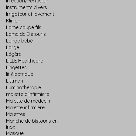
Injection/Perfusion
Instruments divers
Irrigateur et lavement
Klinion
Lame coupe fils
Lame de Bistouris
Lange bébé
Large
Légère
LILLE Healthcare
Lingettes
lit électrique
Littman
Luminothérapie
malette d'infirmière
Malette de médecin
Malette infirmière
Malettes
Manche de bistouris en
inox
Masque