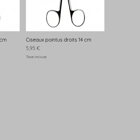
 cm
Ciseaux pointus droits 14 cm
Prix
5,95 €
Taxe Incluse