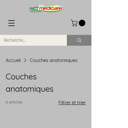
Accueil
Couches anatomiques
Couches
anatomiques
6 articles
Filtrer et trier